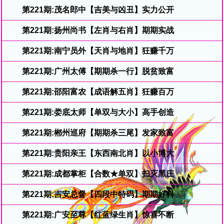
第221期:茂名郎中【吉美与凶丑】实力公开
第221期:扬州尚书【左肖与右肖】期期实战
第221期:南宁员外【天肖与地肖】狂赚千万
第221期:广州太傅【期期杀一行】脱贫致富
第221期:邵阳富农【成语解五肖】狂赚百万
第221期:娄底太师【单双与大小】高手创造
第221期:郴州巡府【期期杀三尾】发家致富
第221期:贵阳亲王【东西南北肖】以小博大
第221期:成都掌柜【合数★单双】扫灭黑庄
第221期:吉安总督【四段中特码】期期好料
第221期:广安至尊【红蓝绿生肖】惊喜不断