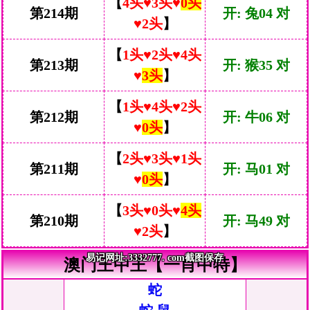
【
4头♥3头♥
0头
第214期
开: 兔04 对
♥2头
】
【
1头♥2头♥4头
第213期
开: 猴35 对
♥
3头
】
【
1头♥4头♥2头
第212期
开: 牛06 对
♥
0头
】
【
2头♥3头♥1头
第211期
开: 马01 对
♥
0头
】
【
3头♥0头♥
4头
第210期
开: 马49 对
♥2头
】
易记网址:3332777. com截图保存
澳门王中王【一肖中特】
蛇