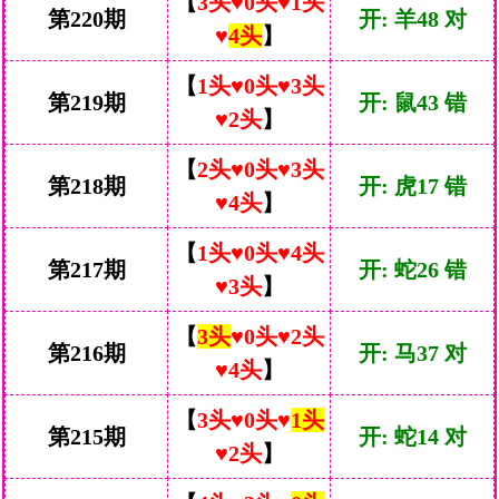
【
3头♥0头♥1头
第220期
开: 羊48 对
♥
4头
】
【
1头♥0头♥3头
第219期
开: 鼠43 错
♥2头
】
【
2头♥0头♥3头
第218期
开: 虎17 错
♥4头
】
【
1头♥0头♥4头
第217期
开: 蛇26 错
♥3头
】
【
3头
♥0头♥2头
第216期
开: 马37 对
♥4头
】
【
3头♥0头♥
1头
第215期
开: 蛇14 对
♥2头
】