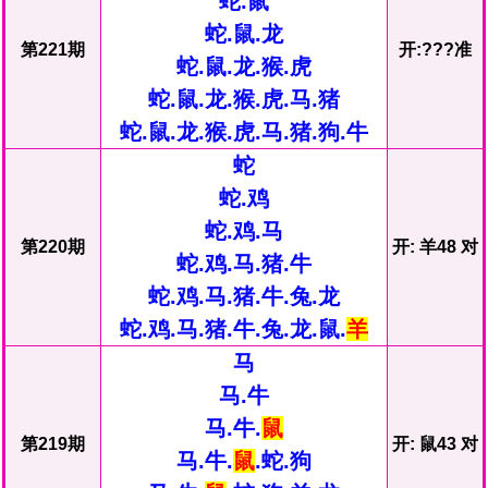
蛇
.
鼠
蛇
.
鼠
.
龙
第221期
开:???准
蛇
.
鼠
.
龙
.
猴
.
虎
蛇
.
鼠
.
龙
.
猴
.
虎
.
马
.
猪
蛇
.
鼠
.
龙
.
猴
.
虎
.
马
.
猪
.
狗
.
牛
蛇
蛇.鸡
蛇.鸡.马
第220期
开: 羊48 对
蛇.鸡.马.猪.牛
蛇.鸡.马.猪.牛.兔.龙
蛇.鸡.马.猪.牛.兔.龙.鼠.
羊
马
马.牛
马.牛.
鼠
第219期
开: 鼠43 对
马.牛.
鼠
.蛇.狗