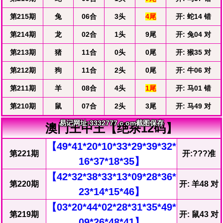
第215期
兔
06合
3头
4尾
开: 蛇14 错
第214期
龙
02合
1头
9尾
开: 兔04 对
第213期
猪
11合
0头
0尾
开: 猴35 对
第212期
狗
11合
2头
0尾
开: 牛06 对
第211期
羊
08合
4头
1尾
开: 马01 错
第210期
鼠
07合
2头
3尾
开: 马49 对
易记网址:3332777.c om截图保存
澳门王中王【绝杀12码】
【
4
9
*
4
1
*
2
0
*
1
0
*
3
3
*
2
9
*
3
9
*
3
2
*
第221期
开:???准
1
6
*
3
7
*
1
8
*
3
5
】
【
42*32*38*33*13*09*28*36*
第220期
开: 羊48 对
23*14*15*46
】
【
03*20*44*02*28*31*35*49*
第219期
开: 鼠43 对
09*26*48*41
】