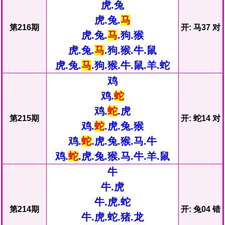
虎.兔
虎.兔.
马
第216期
开: 马37 对
虎.兔.
马
.狗.猴
虎.兔.
马
.狗.猴.牛.鼠
虎.兔.
马
.狗.猴.牛.鼠.羊.蛇
鸡
鸡.
蛇
鸡.
蛇
.虎
第215期
开: 蛇14 对
鸡.
蛇
.虎.兔.猴
鸡.
蛇
.虎.兔.猴.马.牛
鸡.
蛇
.虎.兔.猴.马.牛.羊.鼠
牛
牛.虎
牛.虎.蛇
第214期
开: 兔04 错
牛.虎.蛇.猪.龙