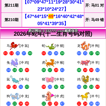
【
07*09*47*11*19*28*30*41*
第211期
开: 马01 对
23*10*24*27
】
【
47*44*15*
49
*16*40*42*48*
第210期
开: 马49 错
05*41*39*35
】
易记网址:3 332777.com截图保存
2026年蛇年(十二生肖号码对照)
马
[冲 鼠]
蛇
[冲 猪]
龙
[冲 狗]
01
13
25
37
49
02
14
26
38
03
15
27
39
兔
[冲 鸡]
虎
[冲 猴]
牛
[冲 羊]
04
16
28
40
05
17
29
41
06
18
30
42
鼠
[冲 马]
猪
[冲 蛇]
鸡
[冲 兔]
07
19
31
43
08
20
32
44
09
21
33
45
狗
[冲 龙]
猴
[冲 虎]
羊
[冲 牛]
10
22
34
46
11
23
35
47
12
24
36
48