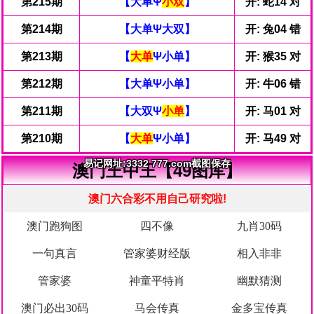
第215期
【
大单Ψ
小双
】
开: 蛇14 对
第214期
【
大单Ψ大双
】
开: 兔04 错
第213期
【
大单
Ψ小单
】
开: 猴35 对
第212期
【
大单Ψ小单
】
开: 牛06 错
第211期
【
大双Ψ
小单
】
开: 马01 对
第210期
【
大单
Ψ小单
】
开: 马49 对
易记网址:3332 777.com截图保存
澳门王中王【49图库】