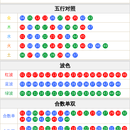
五行对照
金
04
05
12
13
26
27
34
35
42
43
木
08
09
16
17
24
25
38
39
46
47
水
01
14
15
22
23
30
31
44
45
火
02
03
10
11
18
19
32
33
40
41
48
49
土
06
07
20
21
28
29
36
37
波色
红波
01
02
07
08
12
13
18
19
23
24
29
30
34
35
40
45
46
蓝波
03
04
09
10
14
15
20
25
26
31
36
37
41
42
47
48
绿波
05
06
11
16
17
21
22
27
28
32
33
38
39
43
44
49
合数单双
01
03
05
07
09
10
12
14
16
18
21
23
25
27
29
30
32
合数单
34
36
38
41
43
45
47
49
02
04
06
08
11
13
15
17
19
20
22
24
26
28
31
33
35