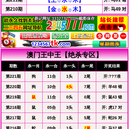
【
土☼水☼木
】
【
金☼
水
☼木
】
第210期
开: 马49 对
易记网址:3332777. com截图保存
澳门王中王【绝杀专区】
期数
杀一肖
杀一合
杀一头
杀一尾
开奖结果
第221期
狗
11合
1
头
2
尾
开:???准
第220期
狗
10合
4头
7尾
开: 羊48 错
第219期
鼠
11合
0头
0尾
开: 鼠43 错
第218期
鼠
05合
3头
3尾
开: 虎17 对
第217期
鼠
05合
1头
5尾
开: 蛇26 对
第216期
蛇
09合
1头
7尾
开: 马37 错