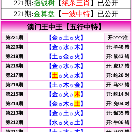
221期:
摇钱树
【
绝杀三肖
】已公开
221期:
金算盘
【
一波中特
】已公开
澳门王中王【五行中特】
【
金
☼
土
☼
火
】
第221期
开:???准
【
金☼水☼木
】
第220期
开: 羊48 错
【
土☼金☼火
】
第219期
开: 鼠43 错
【
金☼水☼木
】
第218期
开: 虎17 错
【
土
☼火☼水
】
第217期
开: 蛇26 对
【
土☼木☼金
】
第216期
开: 马37 错
【
金☼火☼
木
】
第215期
开: 蛇14 对
【
金☼木☼
土
】
第214期
开: 兔04 对
【
金☼土☼火
】
第213期
开: 猴35 错
【
水☼火☼土
】
第212期
开: 牛06 错
第211期
开: 马01 错