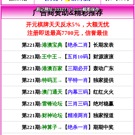
易记网址:333277 7.com截图保存
广告商赞助&精彩推荐
开元棋牌天天反水5%，大额无忧
注册即送最高7700元，信誉最佳
第221期:
港澳宝典
【
绝杀二肖
】长期发表
第221期:
王中王→
【
五肖10码
】财源滚滚
第221期:
港澳百家
【
三期必开
】轰动广东
第221期:
特码王→
【
平特一肖
】独家提供
第221期:
澳门通天
【
内幕三码
】红红火火
第221期:
雷锋论坛
【
三肖三码
】绝对稳赢
第221期:
财神论坛
【
精准两肖
】独家报道
第221期:
神算子→
【
绝杀一肖
】期期中奖