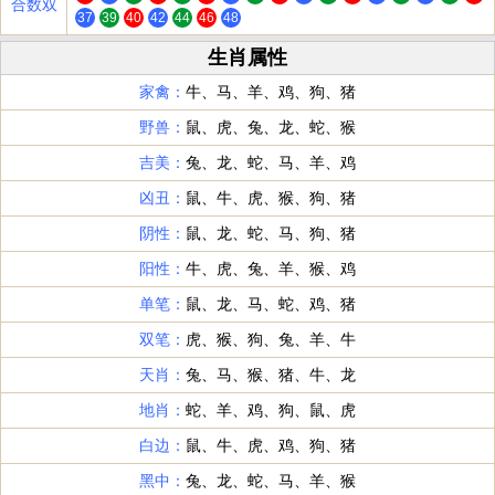
合数双
37
39
40
42
44
46
48
生肖属性
家禽：
牛、马、羊、鸡、狗、猪
野兽：
鼠、虎、兔、龙、蛇、猴
吉美：
兔、龙、蛇、马、羊、鸡
凶丑：
鼠、牛、虎、猴、狗、猪
阴性：
鼠、龙、蛇、马、狗、猪
阳性：
牛、虎、兔、羊、猴、鸡
单笔：
鼠、龙、马、蛇、鸡、猪
双笔：
虎、猴、狗、兔、羊、牛
天肖：
兔、马、猴、猪、牛、龙
地肖：
蛇、羊、鸡、狗、鼠、虎
白边：
鼠、牛、虎、鸡、狗、猪
黑中：
兔、龙、蛇、马、羊、猴