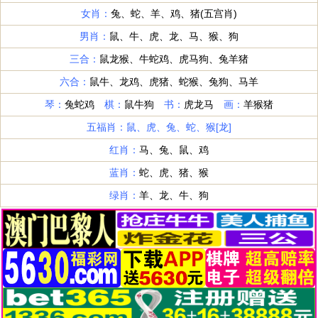
女肖：
兔、蛇、羊、鸡、猪(五宫肖)
男肖：
鼠、牛、虎、龙、马、猴、狗
三合：
鼠龙猴、牛蛇鸡、虎马狗、兔羊猪
六合：
鼠牛、龙鸡、虎猪、蛇猴、兔狗、马羊
琴：
兔蛇鸡
棋：
鼠牛狗
书：
虎龙马
画：
羊猴猪
五福肖：鼠、虎、兔、蛇、猴[龙]
红肖：
马、兔、鼠、鸡
蓝肖：
蛇、虎、猪、猴
绿肖：
羊、龙、牛、狗